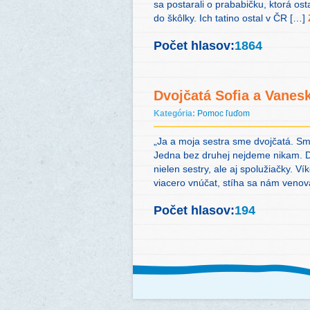
sa postarali o prababičku, ktorá ost
do škôlky. Ich tatino ostal v ČR […]
Počet hlasov:
1864
Dvojčatá Sofia a Vanesk
Kategória:
Pomoc ľuďom
„Ja a moja sestra sme dvojčatá. Sme
Jedna bez druhej nejdeme nikam. D
nielen sestry, ale aj spolužiačky. V
viacero vnúčat, stíha sa nám venov
Počet hlasov:
194