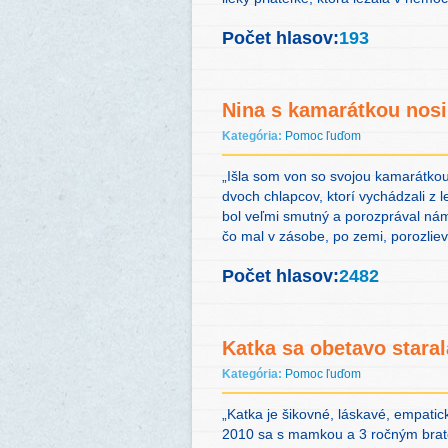
Počet hlasov:
193
Nina s kamarátkou nosi
Kategória:
Pomoc ľuďom
„Išla som von so svojou kamarátkou
dvoch chlapcov, ktorí vychádzali z l
bol veľmi smutný a porozprával nám
čo mal v zásobe, po zemi, porozlie
Počet hlasov:
2482
Katka sa obetavo stara
Kategória:
Pomoc ľuďom
„Katka je šikovné, láskavé, empati
2010 sa s mamkou a 3 ročným brato