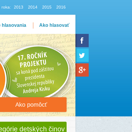
n roka:
2013
2014
2015
2016
e hlasovania
Ako hlasovať
Ako pomôcť
egórie detských činov