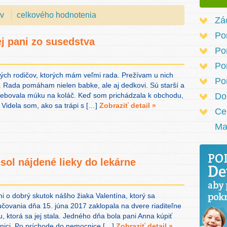
ov
celkového hodnotenia
Zá
Po
j pani zo susedstva
Po
Po
rých rodičov, ktorých mám veľmi rada. Prežívam u nich
Po
 Rada pomáham nielen babke, ale aj dedkovi. Sú starší a
trebovala múku na koláč. Keď som prichádzala k obchodu,
Do
 Videla som, ako sa trápi s […]
Zobraziť detail »
Ce
Ma
sol nájdené lieky do lekárne
i o dobrý skutok nášho žiaka Valentína, ktorý sa
čovania dňa 15. júna 2017 zaklopala na dvere riaditeľne
 ktorá sa jej stala. Jedného dňa bola pani Anna kúpiť
ocnici. Po príchode do nemocnice […]
Zobraziť detail »