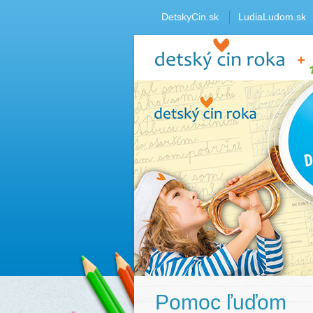
DetskyCin.sk
LudiaLudom.sk
Pomoc ľuďom