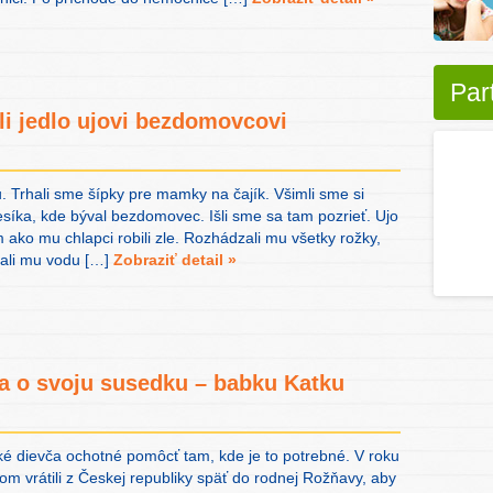
Par
li jedlo ujovi bezdomovcovi
. Trhali sme šípky pre mamky na čajík. Všimli sme si
esíka, kde býval bezdomovec. Išli sme sa tam pozrieť. Ujo
 ako mu chlapci robili zle. Rozhádzali mu všetky rožky,
vali mu vodu […]
Zobraziť detail »
la o svoju susedku – babku Katku
cké dievča ochotné pomôcť tam, kde je to potrebné. V roku
m vrátili z Českej republiky späť do rodnej Rožňavy, aby