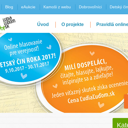
Blog
eAukcie
Kamoši z webu
Dobrovoľníci
Detský či
Úvod
O projekte
Pravidlá onlin
Kat