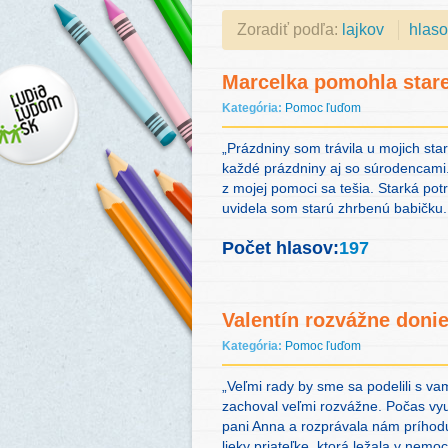
Zoradiť podľa:
lajkov
hlas
Marcelka pomohla stare
Kategória:
Pomoc ľuďom
„Prázdniny som trávila u mojich sta
každé prázdniny aj so súrodencami.
z mojej pomoci sa tešia. Starká po
uvidela som starú zhrbenú babičku.
Počet hlasov:
197
Valentín rozvážne donie
Kategória:
Pomoc ľuďom
„Veľmi rady by sme sa podelili s vam
zachoval veľmi rozvážne. Počas vyu
pani Anna a rozprávala nám príhodu,
lieky priateľke, ktorá ležala v nem